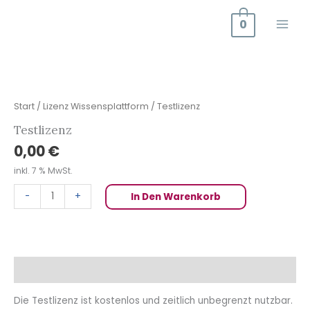
Zum
0
Inhalt
springen
Testlizenz
Menge
Start
/
Lizenz Wissensplattform
/ Testlizenz
Testlizenz
0,00
€
inkl. 7 % MwSt.
-
+
In Den Warenkorb
Beschreibung
Die Testlizenz ist kostenlos und zeitlich unbegrenzt nutzbar.