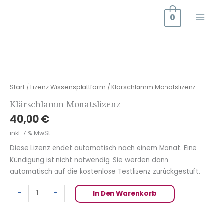
Zum
0
Inhalt
springen
Klärschlamm
Monatslizenz
Menge
Start
/
Lizenz Wissensplattform
/ Klärschlamm Monatslizenz
Klärschlamm Monatslizenz
40,00
€
inkl. 7 % MwSt.
Diese Lizenz endet automatisch nach einem Monat. Eine
Kündigung ist nicht notwendig. Sie werden dann
automatisch auf die kostenlose Testlizenz zurückgestuft.
-
+
In Den Warenkorb