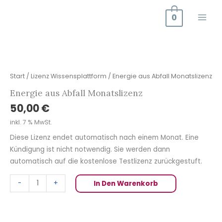
Zum
0
Inhalt
springen
Energie
aus
Abfall
Start
/
Lizenz Wissensplattform
/ Energie aus Abfall Monatslizenz
Monatslizenz
Energie aus Abfall Monatslizenz
Menge
50,00
€
inkl. 7 % MwSt.
Diese Lizenz endet automatisch nach einem Monat. Eine
Kündigung ist nicht notwendig. Sie werden dann
automatisch auf die kostenlose Testlizenz zurückgestuft.
-
+
In Den Warenkorb