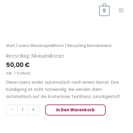
Zum
0
Inhalt
springen
Recycling
Monatslizenz
Menge
Start
/
Lizenz Wissensplattform
/ Recycling Monatslizenz
Recycling Monatslizenz
50,00
€
inkl. 7 % MwSt.
Diese Lizenz endet automatisch nach einem Monat. Eine
Kündigung ist nicht notwendig. Sie werden dann
automatisch auf die kostenlose Testlizenz zurückgestuft.
-
+
In Den Warenkorb