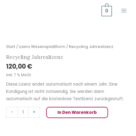
Zum
0
Inhalt
springen
Recycling
Jahreslizenz
Menge
Start
/
Lizenz Wissensplattform
/ Recycling Jahreslizenz
Recycling Jahreslizenz
120,00
€
inkl. 7 % MwSt.
Diese Lizenz endet automatisch nach einem Jahr. Eine
Kündigung ist nicht notwendig. Sie werden dann
automatisch auf die kostenlose Testlizenz zurückgestuft.
-
+
In Den Warenkorb