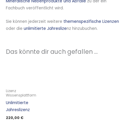
Mineralische Nebenprodukte und Abfälle
zu der ein
Fachbuch veröffentlicht wird.
Sie können jederzeit weitere
themenspezifische Lizenzen
oder die
unlimitierte Jahreslize
nz hinzubuchen.
Das könnte dir auch gefallen …
Lizenz
Wissensplattform
Unlimitierte
Jahreslizenz
220,00
€