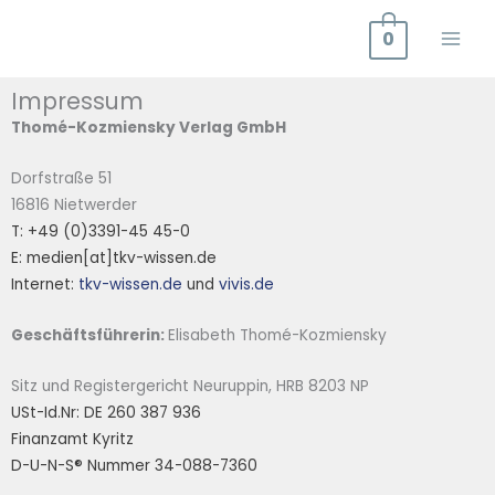
Zum
0
Inhalt
springen
Impressum
Thomé-Kozmiensky Verlag GmbH
Dorfstraße 51
16816 Nietwerder
T: +49 (0)3391-45 45-0
E: medien[at]tkv-wissen.de
Internet:
tkv-wissen.de
und
vivis.de
Geschäftsführerin:
Elisabeth Thomé-Kozmiensky
Sitz und Registergericht Neuruppin, HRB 8203 NP
USt-Id.Nr: DE 260 387 936
Finanzamt Kyritz
D-U-N-S® Nummer 34-088-7360