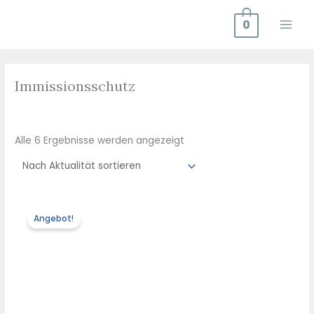
Zum
0
Inhalt
springen
Nach
Aktualität
Immissionsschutz
sortiert
Alle 6 Ergebnisse werden angezeigt
Angebot!