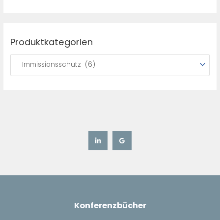
:
Produktkategorien
Konferenzbücher