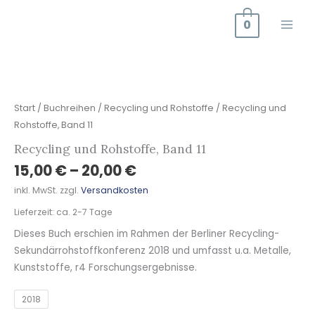
Zum
0
Inhalt
springen
Recycling
und
Rohstoffe,
Start
/
Buchreihen
/
Recycling und Rohstoffe
/ Recycling und
Band
Rohstoffe, Band 11
11
Recycling und Rohstoffe, Band 11
Menge
15,00
€
–
20,00
€
inkl. MwSt.
zzgl.
Versandkosten
Lieferzeit:
ca. 2-7 Tage
Dieses Buch erschien im Rahmen der Berliner Recycling-
Sekundärrohstoffkonferenz 2018 und umfasst u.a. Metalle,
Kunststoffe, r4 Forschungsergebnisse.
2018