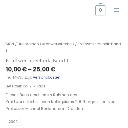
Zum
0
Inhalt
springen
Kraftwerkstechnik,
Band
1
Start
/
Buchreihen
/
Kraftwerkstechnik
/ Kraftwerkstechnik, Band
Menge
1
Kraftwerkstechnik, Band 1
10,00
€
–
25,00
€
inkl. MwSt.
zzgl.
Versandkosten
Lieferzeit:
ca. 2-7 Tage
Dieses Buch erschien im Rahmen des
Kraftwerkstechnischen Kolloquiums 2009 organisiert von
Professer Michael Beckmann in Dresden.
2009