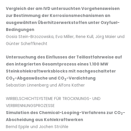
Vergleich der am IVD untersuchten Vorgehensweisen
zur Bestimmung der Korrosionsmechanismen an
ausgewählten Überhitzerwerkstoffen unter Oxyfuel-
Bedingungen
Gosia Stein-Brzozowska, Eva Miller, Rene Kull, Jörg Maier und
Günter Scheffknecht
Untersuchung des Einflusses der Teillastfahrweise auf
den integrierten Gesamtprozess eines 1.100 MW
Steinkohlekraftwerksblocks mit nachgeschalteter
CO
-Abgaswäsche und CO
-Verdichtung
2
2
Sebastian Linnenberg und Alfons Kather
WIRBELSCHICHTSYSTEME FÜR TROCKNUNGS- UND
VERBRENNUNGSPROZESSE
Simulation des Chemical-Looping-Verfahrens zur CO
-
2
Abscheidung aus Kohlekraftwerken
Bernd Epple und Jochen Ströhle