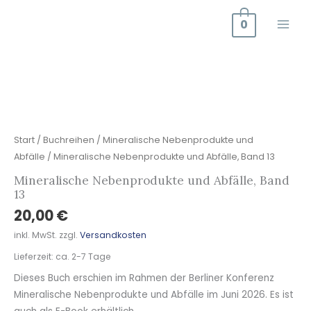
Zum
0
Inhalt
springen
Mineralische
Nebenprodukte
und
Abfälle,
Band
Start
/
Buchreihen
/
Mineralische Nebenprodukte und
13
Abfälle
/ Mineralische Nebenprodukte und Abfälle, Band 13
Menge
Mineralische Nebenprodukte und Abfälle, Band
13
20,00
€
inkl. MwSt.
zzgl.
Versandkosten
Lieferzeit:
ca. 2-7 Tage
Dieses Buch erschien im Rahmen der Berliner Konferenz
Mineralische Nebenprodukte und Abfälle im Juni 2026. Es ist