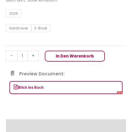
auch als E-Book erhältlich.
2026
Hardcover
E-Book
-
+
In Den Warenkorb
Preview Document:
Blick ins Buch
Beschreibung