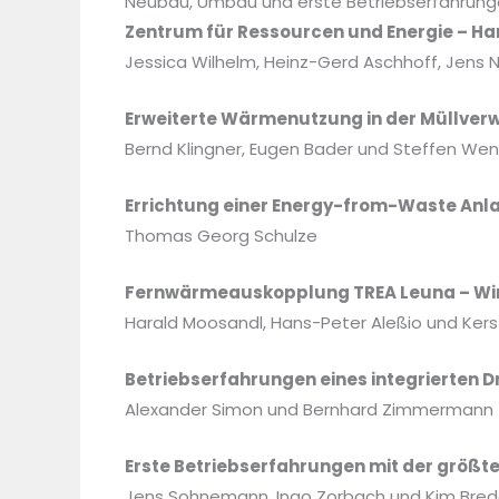
Neubau, Umbau und erste Betriebserfahrun
Zentrum für Ressourcen und Energie – Ha
Jessica Wilhelm, Heinz-Gerd Aschhoff, Jens 
Erweiterte Wärmenutzung in der Müllver
Bernd Klingner, Eugen Bader und Steffen We
Errichtung einer Energy-from-Waste Anla
Thomas Georg Schulze
Fernwärmeauskopplung TREA Leuna – Wi
Harald Moosandl, Hans-Peter Aleßio und Kers
Betriebserfahrungen eines integrierten
Alexander Simon und Bernhard Zimmermann
Erste Betriebserfahrungen mit der größ
Jens Sohnemann, Ingo Zorbach und Kim Bred