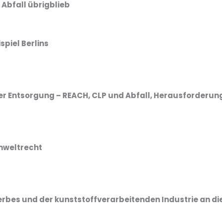
bfall übrigblieb
piel Berlins
er Entsorgung – REACH, CLP und Abfall, Herausforderun
mweltrecht
es und der kunststoffverarbeitenden Industrie an die 