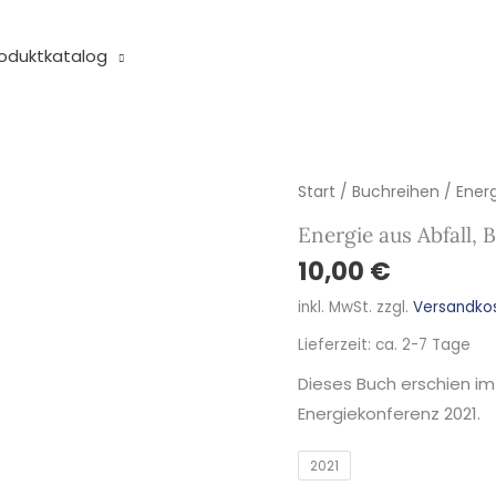
oduktkatalog
Energie
Start
/
Buchreihen
/
Energ
aus
Energie aus Abfall, 
Abfall,
10,00
€
Band
inkl. MwSt.
zzgl.
Versandko
18
Menge
Lieferzeit:
ca. 2-7 Tage
Dieses Buch erschien im
Energiekonferenz 2021.
2021