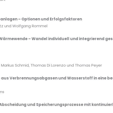
nlagen – Optionen und Erfolgsfaktoren
ietz und Wolfgang Rommel
Wärmewende – Wandel individuell und integrierend ges
 Markus Schmid, Thomas Di Lorenzo und Thomas Peyer
e aus Verbrennungsabgasen und Wasserstoff in eine 
oms
bscheidung und Speicherungsprozesse mit kontinuierl