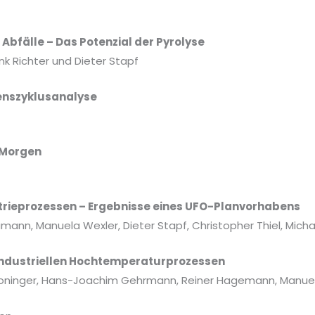
Abfälle – Das Potenzial der Pyrolyse
ank Richter und Dieter Stapf
benszyklusanalyse
 Morgen
trieprozessen – Ergebnisse eines UFO-Planvorhabens
umann, Manuela Wexler, Dieter Stapf, Christopher Thiel, Mi
industriellen Hochtemperaturprozessen
oninger, Hans-Joachim Gehrmann, Reiner Hagemann, Manuela