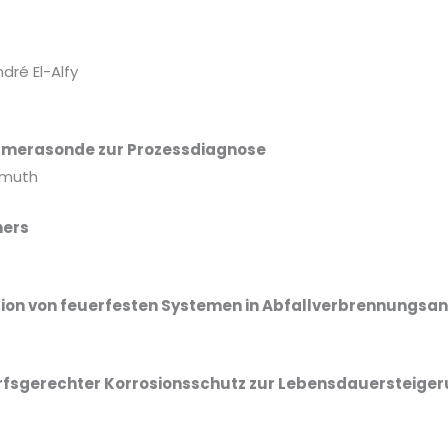
dré El-Alfy
amerasonde zur Prozessdiagnose
hmuth
ners
ion von feuerfesten Systemen in Abfallverbrennungsanl
rfsgerechter Korrosionsschutz zur Lebensdauersteige