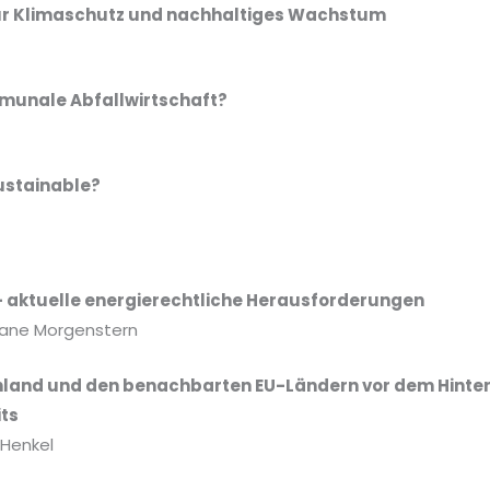
für Klimaschutz und nachhaltiges Wachstum
mmunale Abfallwirtschaft?
ustainable?
aktuelle energierechtliche Herausforderungen
Diane Morgenstern
chland und den benachbarten EU-Ländern vor dem Hint
its
 Henkel