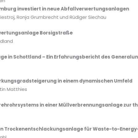
gen
mburg investiert in neue Abfallverwertungsanlagen
Niestroj, Ronja Grumbrecht und Rüdiger Siechau
wertungsanlage Borsigstraße
ndland
ge in Schottland – Ein Erfahrungsbericht des Generalu
rkungsgradsteigerung in einem dynamischen Umfeld
tin Matthies
 Drehrohrsystems in einer Müllverbrennungsanlage zu
ten Trockenentschlackungsanlage für Waste-to-Energy-
ahl