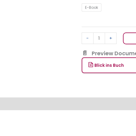
E-Book
-
+
Preview Docume
Blick ins Buch
en