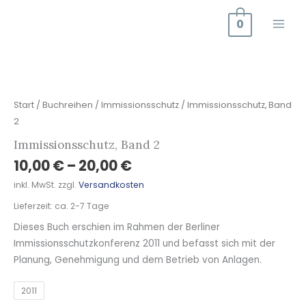
Zum
0
Inhalt
springen
Immissionsschutz,
Band
2
Start
/
Buchreihen
/
Immissionsschutz
/ Immissionsschutz, Band
Menge
2
Immissionsschutz, Band 2
10,00
€
–
20,00
€
inkl. MwSt.
zzgl.
Versandkosten
Lieferzeit:
ca. 2-7 Tage
Dieses Buch erschien im Rahmen der Berliner
Immissionsschutzkonferenz 2011 und befasst sich mit der
Planung, Genehmigung und dem Betrieb von Anlagen.
2011