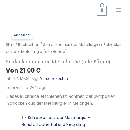
Zum
0
Inhalt
springen
Schlacken
Urs
Akt
Urs
Akt
Urs
Akt
Angebot!
aus
Prei
Prei
Prei
Prei
Prei
Prei
der
war
ist:
war
ist:
war
ist:
Start
/
Buchreihen
/
Schlacken aus der Metallurgie
/ Schlacken
Metallurgie
10,
7,0
10,
7,0
10,
7,0
aus der Metallurgie (alle Bände)
(alle
Schlacken aus der Metallurgie (alle Bände)
Bände)
Von
21,00
€
Menge
inkl. 7 % MwSt.
zzgl.
Versandkosten
Lieferzeit:
ca. 2-7 Tage
Dieses Buchreihe erschienen im Rahmen der Symposien
„Schlacken aus der Metallurgie“ in Meitingen.
1 ×
Schlacken aus der Metallurgie –
Rohstoffpotential und Recycling