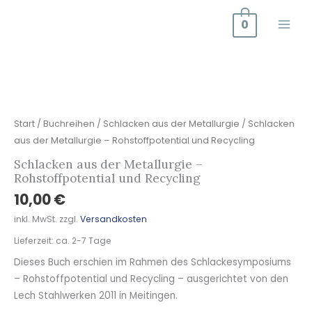
Zum
0
Inhalt
springen
Schlacken
aus
der
Metallurgie
Start
/
Buchreihen
/
Schlacken aus der Metallurgie
/ Schlacken
–
aus der Metallurgie – Rohstoffpotential und Recycling
Rohstoffpotential
Schlacken aus der Metallurgie –
und
Rohstoffpotential und Recycling
Recycling
10,00
€
Menge
inkl. MwSt.
zzgl.
Versandkosten
Lieferzeit:
ca. 2-7 Tage
Dieses Buch erschien im Rahmen des Schlackesymposiums
– Rohstoffpotential und Recycling – ausgerichtet von den
Lech Stahlwerken 2011 in Meitingen.