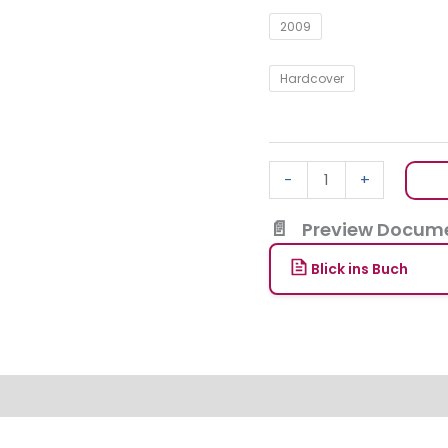
2009
Hardcover
-
+
Preview Docume
Blick ins Buch
en