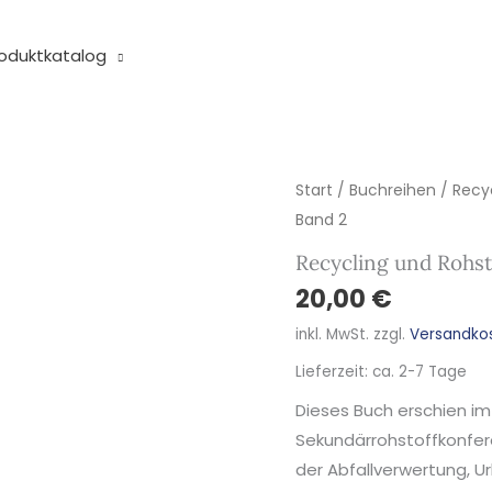
oduktkatalog
Recycling
Start
/
Buchreihen
/
Recy
und
Band 2
Rohstoffe,
Recycling und Rohst
Band
20,00
€
2
inkl. MwSt.
zzgl.
Versandko
Menge
Lieferzeit:
ca. 2-7 Tage
Dieses Buch erschien im
Sekundärrohstoffkonfe
der Abfallverwertung, Ur