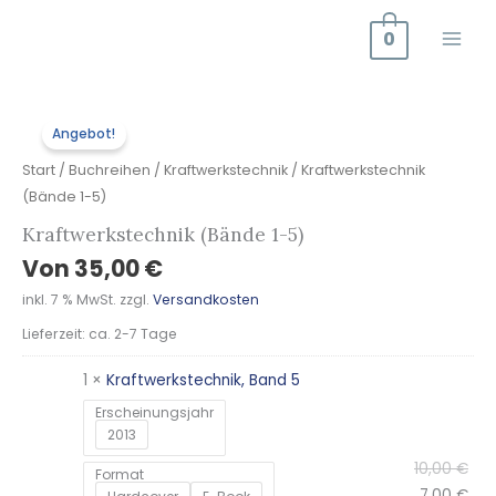
Zum
0
Inhalt
springen
Kraftwerkstechnik
Urs
Akt
Urs
Akt
Urs
Akt
Urs
Akt
Urs
Akt
Angebot!
(Bände
Prei
Prei
Prei
Prei
Prei
Prei
Prei
Prei
Prei
Prei
1-
war
ist:
war
ist:
war
ist:
war
ist:
war
ist:
Start
/
Buchreihen
/
Kraftwerkstechnik
/ Kraftwerkstechnik
5)
10,
7,0
10,
7,0
10,
7,0
10,
7,0
10,
7,0
(Bände 1-5)
Menge
Kraftwerkstechnik (Bände 1-5)
Von
35,00
€
inkl. 7 % MwSt.
zzgl.
Versandkosten
Lieferzeit:
ca. 2-7 Tage
1 ×
Kraftwerkstechnik, Band 5
Erscheinungsjahr
2013
10,00
€
Format
7,00
€