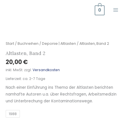
Zum
0
Inhalt
springen
Altlasten,
Band
2
Start
/
Buchreihen
/
Deponie | Altlasten
/ Altlasten, Band 2
Menge
Altlasten, Band 2
20,00
€
inkl. MwSt.
zzgl.
Versandkosten
Lieferzeit:
ca. 2-7 Tage
Nach einer Einführung ins Thema der Altlasten berichten
namhafte Autoren u.a. über Rechtsfragen, Arbeitsmedizin
und Unterbrechung der Kontaminationswege.
1988