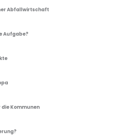
er Abfallwirtschaft
he Aufgabe?
kte
ropa
ür die Kommunen
ierung?