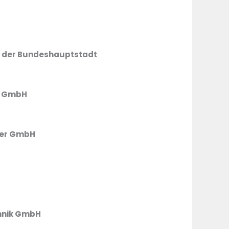
it der Bundeshauptstadt
LL GmbH
ller GmbH
chnik GmbH