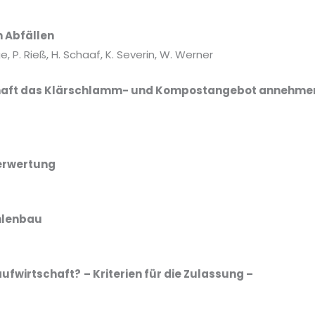
 Abfällen
uge, P. Rieß, H. Schaaf, K. Severin, W. Werner
schaft das Klärschlamm- und Kompostangebot annehme
erwertung
hlenbau
laufwirtschaft?
– Kriterien für die Zulassung –