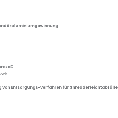
ekundäraluminiumgewinnung
prozeß
Gock
 von Entsorgungs-verfahren für Shredderleichtabfälle
g