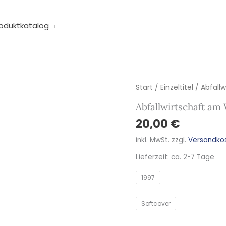
oduktkatalog
Abfallwirtschaft
Start
/
Einzeltitel
/ Abfall
am
Abfallwirtschaft a
Wendepunkt
20,00
€
Menge
inkl. MwSt.
zzgl.
Versandko
Lieferzeit:
ca. 2-7 Tage
1997
Softcover