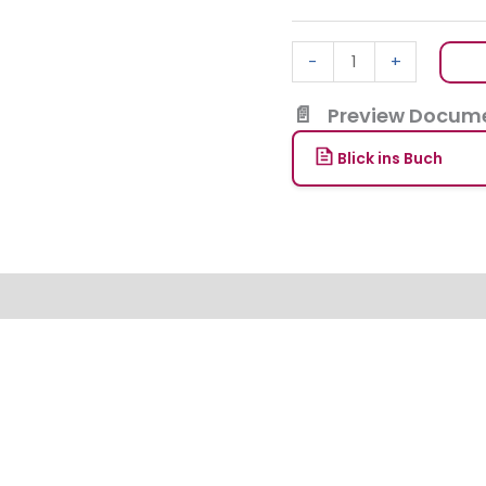
-
+
Preview Docume
Blick ins Buch
en