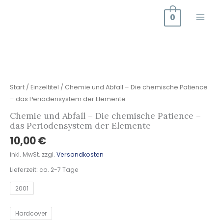
Zum
0
Inhalt
springen
Chemie
und
Abfall
–
Start
/
Einzeltitel
/ Chemie und Abfall – Die chemische Patience
Die
– das Periodensystem der Elemente
chemische
Chemie und Abfall – Die chemische Patience –
Patience
das Periodensystem der Elemente
–
10,00
€
das
inkl. MwSt.
zzgl.
Versandkosten
Periodensystem
der
Lieferzeit:
ca. 2-7 Tage
Elemente
2001
Menge
Hardcover