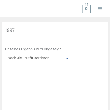
Zum
0
Inhalt
springen
1997
Einzelnes Ergebnis wird angezeigt