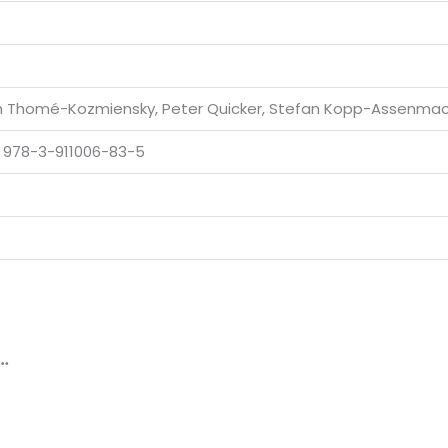
eth Thomé-Kozmiensky, Peter Quicker, Stefan Kopp-Assenma
, 978-3-911006-83-5
…