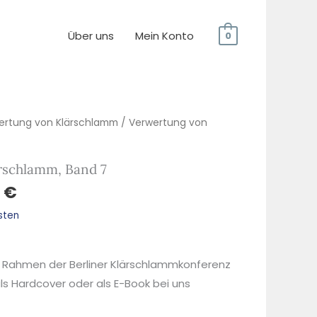
Über uns
Mein Konto
0
ertung von Klärschlamm
/ Verwertung von
rschlamm, Band 7
0
€
sten
m Rahmen der Berliner Klärschlammkonferenz
als Hardcover oder als E-Book bei uns