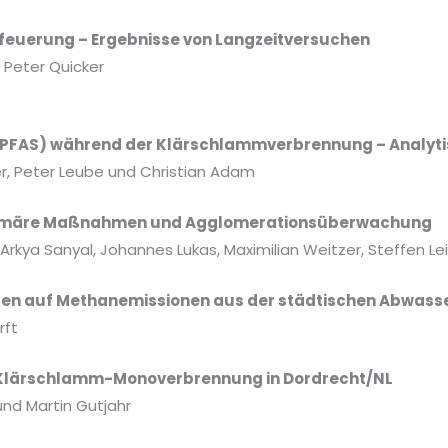
feuerung – Ergebnisse von Langzeitversuchen
d Peter Quicker
n (PFAS) während der Klärschlammverbrennung – Analy
wer, Peter Leube und Christian Adam
rimäre Maßnahmen und Agglomerationsüberwachung
, Arkya Sanyal, Johannes Lukas, Maximilian Weitzer, Steffen L
n auf Methanemissionen aus der städtischen Abwasserb
rft
 Klärschlamm-Monoverbrennung in Dordrecht/NL
und Martin Gutjahr