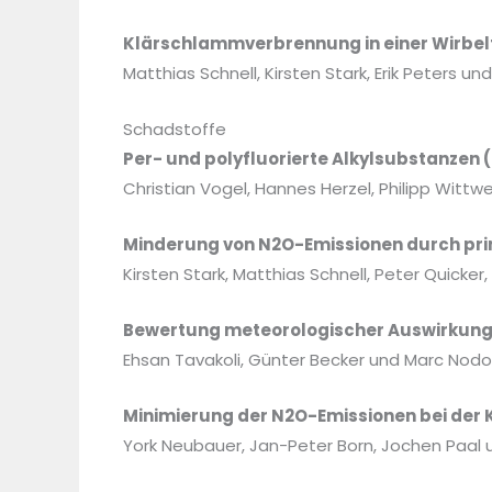
Klärschlammverbrennung in einer Wirbel
Matthias Schnell, Kirsten Stark, Erik Peters un
Schadstoffe
Per- und polyfluorierte Alkylsubstanze
Christian Vogel, Hannes Herzel, Philipp Witt
Minderung von N
2
O-Emissionen durch p
Kirsten Stark, Matthias Schnell, Peter Quicker
Bewertung meteorologischer Auswirkunge
Ehsan Tavakoli, Günter Becker und Marc Nodo
Minimierung der N
2
O-Emissionen bei der
York Neubauer, Jan-Peter Born, Jochen Paal 