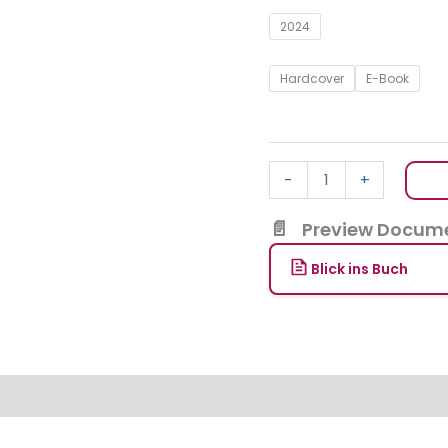
2024
Hardcover
E-Book
-
+
Preview Docume
Blick ins Buch
en