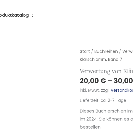
oduktkatalog
Verwertung
Start
/
Buchreihen
/
Verw
von
Klärschlamm, Band 7
Klärschlamm,
Verwertung von Klä
Band
20,00
€
–
30,0
7
inkl. MwSt.
zzgl.
Versandko
Menge
Lieferzeit:
ca. 2-7 Tage
Dieses Buch erschien i
im 2024. Sie können es 
bestellen.