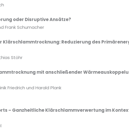
ch
prung oder Disruptive Ansätze?
nd Frank Schumacher
 Klärschlammtrocknung: Reduzierung des Primärenergi
thias Stöhr
chlammtrocknung mit anschließender Wärmeauskoppelun
k Friedrich und Harald Plank
rts – Ganzheitliche Klärschlammverwertung im Kontext
l