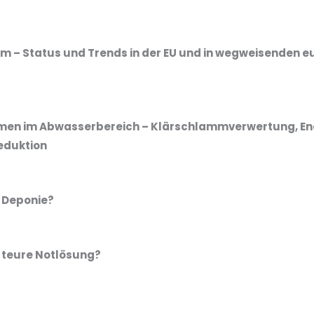
– Status und Trends in der EU und in wegweisenden 
hmen im Abwasserbereich – Klärschlammverwertung, Ene
eduktion
 Deponie?
 teure Notlösung?