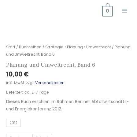
Zum
0
Inhalt
springen
Planung
und
Umweltrecht,
Start
/
Buchreihen
/
Strategie • Planung • Umweltrecht
/ Planung
Band
und Umweltrecht, Band 6
6
Planung und Umweltrecht, Band 6
Menge
10,00
€
inkl. MwSt.
zzgl.
Versandkosten
Lieferzeit:
ca. 2-7 Tage
Dieses Buch erschien im Rahmen Berliner Abfallwirtschafts-
und Energiekonferenz 2012.
2012