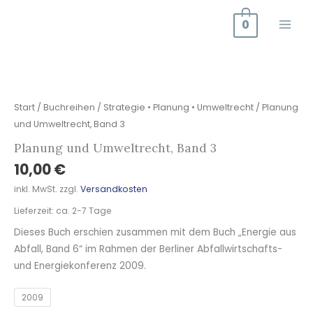
Zum
0
Inhalt
springen
Planung
und
Umweltrecht,
Start
/
Buchreihen
/
Strategie • Planung • Umweltrecht
/ Planung
Band
und Umweltrecht, Band 3
3
Planung und Umweltrecht, Band 3
Menge
10,00
€
inkl. MwSt.
zzgl.
Versandkosten
Lieferzeit:
ca. 2-7 Tage
Dieses Buch erschien zusammen mit dem Buch „Energie aus
Abfall, Band 6“ im Rahmen der Berliner Abfallwirtschafts-
und Energiekonferenz 2009.
2009