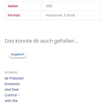
Seiten
496
Format
Hardcover, E-Book
Das könnte dir auch gefallen …
Ursprünglicher
Aktueller
Preis
Preis
Angebot!
Angebot!
war:
ist:
120,00 €
60,00 €.
Einzeltitel
Air Pollutant
Emissions
and their
Control –
with the