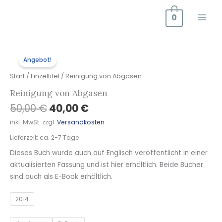
Zum
0
Inhalt
springen
Ursprünglicher
Aktueller
Reinigung
Preis
Preis
Angebot!
von
war:
ist:
Abgasen
Start
/
Einzeltitel
/ Reinigung von Abgasen
50,00 €
40,00 €.
Menge
Reinigung von Abgasen
50,00
€
40,00
€
inkl. MwSt.
zzgl.
Versandkosten
Lieferzeit:
ca. 2-7 Tage
Dieses Buch wurde auch auf Englisch veröffentlicht in einer
aktualisierten Fassung und ist hier erhältlich. Beide Bücher
sind auch als E-Book erhältlich.
2014