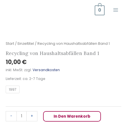
Zum
0
Inhalt
springen
Recycling
von
Haushaltsabfällen
Start
/
Einzeltitel
/ Recycling von Haushaltsabfällen Band 1
Band
Recycling von Haushaltsabfällen Band 1
1
10,00
€
Menge
inkl. MwSt.
zzgl.
Versandkosten
Lieferzeit:
ca. 2-7 Tage
1997
-
+
In Den Warenkorb