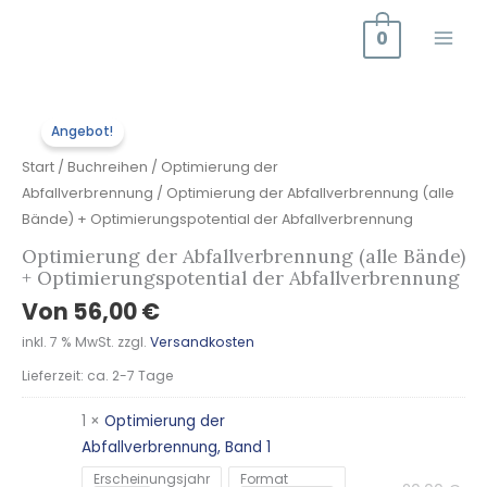
Zum
0
Inhalt
springen
Optimierung
Urs
Akt
Urs
Akt
Urs
Akt
Urs
Akt
Angebot!
der
Prei
Prei
Prei
Prei
Prei
Prei
Prei
Prei
Abfallverbrennung
war
ist:
war
ist:
war
ist:
war
ist:
Start
/
Buchreihen
/
Optimierung der
(alle
20,
14,
20,
14,
20,
14,
20,
14,
Abfallverbrennung
/ Optimierung der Abfallverbrennung (alle
Bände)
Bände) + Optimierungspotential der Abfallverbrennung
+
Optimierung der Abfallverbrennung (alle Bände)
Optimierungspotential
+ Optimierungspotential der Abfallverbrennung
der
Von
56,00
€
Abfallverbrennung
inkl. 7 % MwSt.
zzgl.
Versandkosten
Menge
Lieferzeit:
ca. 2-7 Tage
1 ×
Optimierung der
Abfallverbrennung, Band 1
Erscheinungsjahr
Format