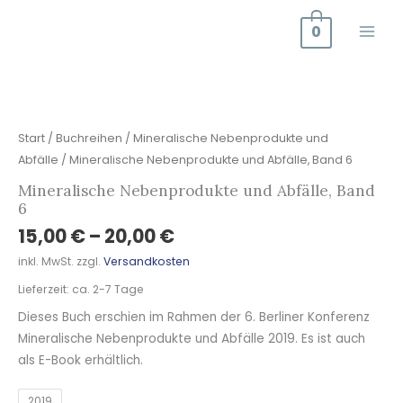
Zum
0
Inhalt
springen
Mineralische
Nebenprodukte
und
Start
/
Buchreihen
/
Mineralische Nebenprodukte und
Abfälle,
Abfälle
/ Mineralische Nebenprodukte und Abfälle, Band 6
Band
Mineralische Nebenprodukte und Abfälle, Band
6
6
Menge
15,00
€
–
20,00
€
inkl. MwSt.
zzgl.
Versandkosten
Lieferzeit:
ca. 2-7 Tage
Dieses Buch erschien im Rahmen der 6. Berliner Konferenz
Mineralische Nebenprodukte und Abfälle 2019. Es ist auch
als E-Book erhältlich.
2019