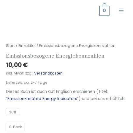
Zum
0
Inhalt
springen
Emissionsbezogene
Energiekennzahlen
Menge
Start
/
Einzeltitel
/ Emissionsbezogene Energiekennzahlen
Emissionsbezogene Energiekennzahlen
10,00
€
inkl. MwSt.
zzgl.
Versandkosten
Lieferzeit:
ca. 2-7 Tage
Dieses Buch ist auch auf Englisch erschienen (Titel:
“
Emission-related Energy Indicators
”) und bei uns erhältlich.
2011
E-Book