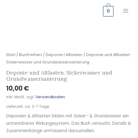
Zum
0
Inhalt
springen
Deponie
und
Altlasten:
Sickerwasser
Start
/
Buchreihen
/
Deponie | Altlasten
/ Deponie und Altlasten:
und
Sickerwasser und Grundwassersanierung
Grundwassersanierung
Deponie und Altlasten: Sickerwasser und
Menge
Grundwassersanierung
10,00
€
inkl. MwSt.
zzgl.
Versandkosten
Lieferzeit:
ca. 2-7 Tage
Deponien & Altlasten bilden mit Sicker- & Grundwasser ein
untrennbares Wirkungssystem. Das Buch versucht, Details &
Zusammenhänge umfassend darzustellen.