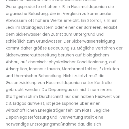
Gärungsprodukte erhöhen z. B. in Hausmülldeponien die
organische Belastung, die im Vergleich zu kommunalen
Abwässern oft höhere Werte erreicht. Ein Störfall, z. B. ein
Leck im Drai­nagesystem oder einer der Barrieren, erlaubt
dem Sickerwasser den Zutritt zum Untergrund und
schließlich zum Grundwasser. Der Sickerwasserreinigung
kommt daher größte Bedeutung zu. Mögliche Verfahren der
Sickerwasserautbereitung beruhen auf biologischem
Abbau, auf chemisch-physikalischer Kondi­tionierung, auf
Adsorption, Ionenaustausch, Membraneffekten, Extraktion
und thermischer Behandlung. Nicht zuletzt muß die
Gasentwicklung von Hausmülldeponien unter Kontrolle
gebracht werden. Da Deponiegas als nicht normiertes
Stoffgemisch im Durchschnitt nur den halben Heizwert von
z.B. Erdgas aufweist, ist jede Euphorie über einen
wirtschaftlichen Energieträger fehl am Platz. Jegliche
Deponiegaserfassung und -verwertung stellt eine
notwendige Entsorgungsmaßnahme dar, die sich