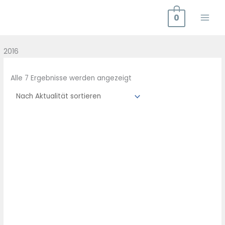
Zum
0
Inhalt
springen
Nach
2016
Aktualität
sortiert
Alle 7 Ergebnisse werden angezeigt