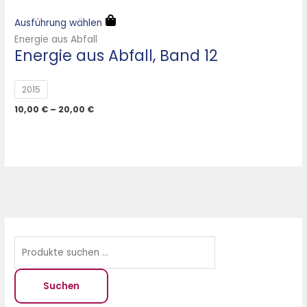
Ausführung wählen
Energie aus Abfall
Energie aus Abfall, Band 12
2015
10,00
€
–
20,00
€
S
M
M
u
i
a
c
n
x
h
.
.
Suchen
e
P
P