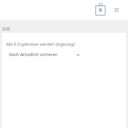
Zum
0
Inhalt
springen
Nach
2015
Aktualität
sortiert
Alle 6 Ergebnisse werden angezeigt