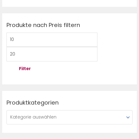
n
r
r
n
e
e
Produkte nach Preis filtern
a
i
i
c
s
s
h
:
Filter
Produktkategorien