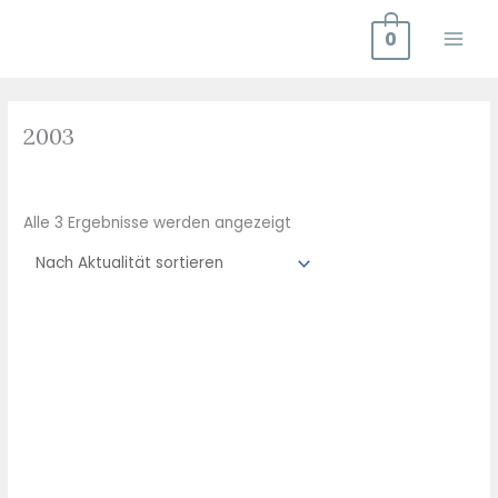
Zum
0
Inhalt
springen
Nach
Aktualität
2003
sortiert
Alle 3 Ergebnisse werden angezeigt