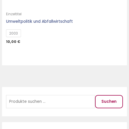
Einzeltitel
Umweltpolitik und Abfallwirtschaft
2003
10,00
€
S
M
M
i
a
u
Suchen
n
x
c
.
.
h
P
P
e
r
r