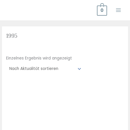
Zum
0
Inhalt
springen
1995
Einzelnes Ergebnis wird angezeigt