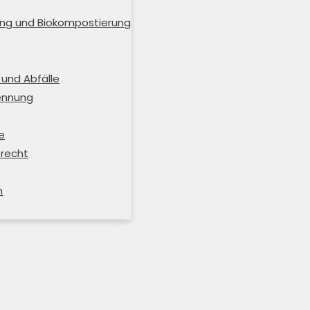
ng und Biokompostierung
und Abfälle
rennung
e
trecht
m