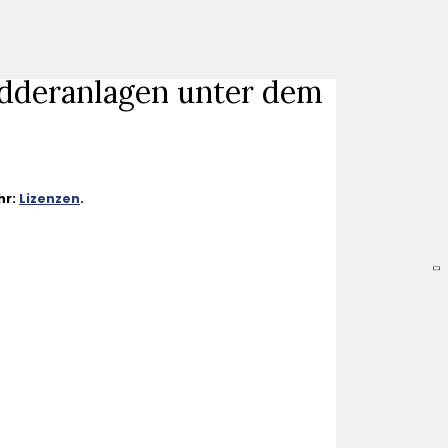
edderanlagen unter dem
hr:
Lizenzen
.