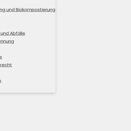
ng und Biokompostierung
und Abfälle
rennung
e
trecht
m