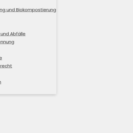
ng und Biokompostierung
und Abfälle
rennung
e
trecht
m