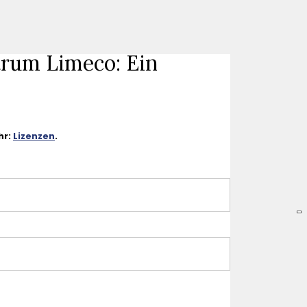
trum Limeco: Ein
hr:
Lizenzen
.