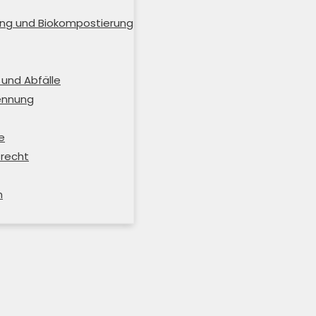
ng und Biokompostierung
und Abfälle
rennung
e
trecht
m