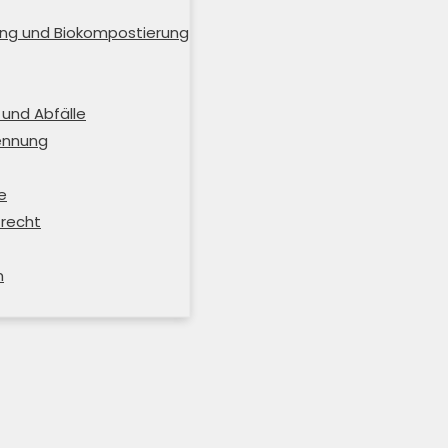
ng und Biokompostierung
und Abfälle
rennung
e
trecht
m