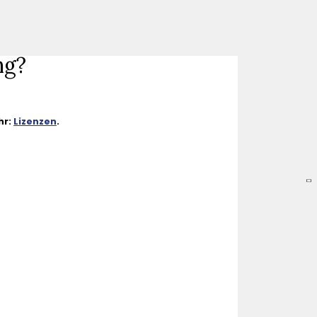
ng?
hr:
Lizenzen
.