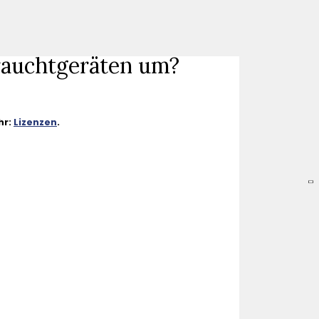
rauchtgeräten um?
hr:
Lizenzen
.