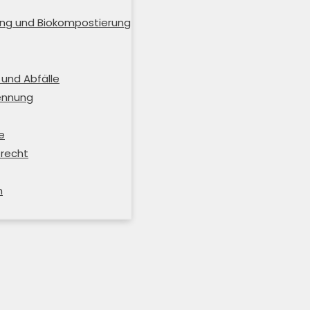
ng und Biokompostierung
und Abfälle
rennung
e
trecht
m