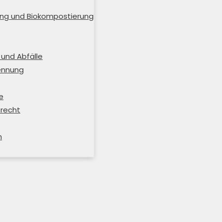
ng und Biokompostierung
und Abfälle
rennung
e
trecht
m