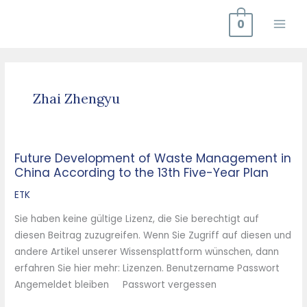
Zum
0
Inhalt
springen
Zhai Zhengyu
Future Development of Waste Management in
Future
China According to the 13th Five-Year Plan
Development
of
ETK
Waste
Sie haben keine gültige Lizenz, die Sie berechtigt auf
Management
diesen Beitrag zuzugreifen. Wenn Sie Zugriff auf diesen und
in
andere Artikel unserer Wissensplattform wünschen, dann
China
erfahren Sie hier mehr: Lizenzen. Benutzername Passwort
According
Angemeldet bleiben Passwort vergessen
to
the