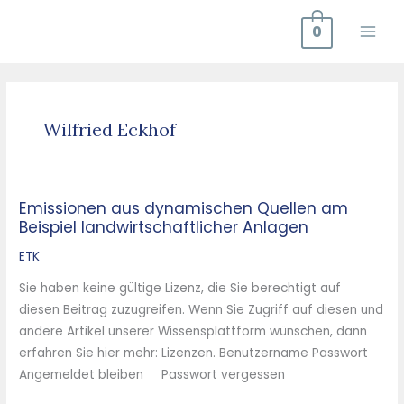
Zum
0
Inhalt
springen
Wilfried Eckhof
Emissionen aus dynamischen Quellen am
Emissionen
Beispiel landwirtschaftlicher Anlagen
aus
dynamischen
ETK
Quellen
Sie haben keine gültige Lizenz, die Sie berechtigt auf
am
diesen Beitrag zuzugreifen. Wenn Sie Zugriff auf diesen und
Beispiel
andere Artikel unserer Wissensplattform wünschen, dann
landwirtschaftlicher
erfahren Sie hier mehr: Lizenzen. Benutzername Passwort
Anlagen
Angemeldet bleiben Passwort vergessen