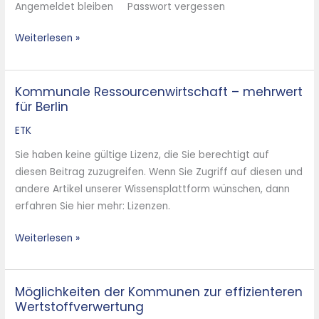
Angemeldet bleiben Passwort vergessen
Novellierung
der
Weiterlesen »
EU-
Abfallrahmenrichtlinie
Kommunale Ressourcenwirtschaft – mehrwert
Kommunale
für Berlin
Ressourcenwirtschaft
–
ETK
mehrwert
Sie haben keine gültige Lizenz, die Sie berechtigt auf
für
diesen Beitrag zuzugreifen. Wenn Sie Zugriff auf diesen und
Berlin
andere Artikel unserer Wissensplattform wünschen, dann
erfahren Sie hier mehr: Lizenzen.
Weiterlesen »
Möglichkeiten der Kommunen zur effizienteren
Möglichkeiten
Wertstoffverwertung
der