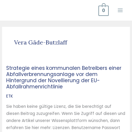
Zum
0
Inhalt
springen
Vera Gäde-Butzlaff
Strategie eines kommunalen Betreibers einer
Strategie
Abfallverbrennungsanlage vor dem
eines
Hintergrund der Novellierung der EU-
kommunalen
Abfallrahmenrichtlinie
Betreibers
ETK
einer
Abfallverbrennungsanlage
Sie haben keine gültige Lizenz, die Sie berechtigt auf
vor
diesen Beitrag zuzugreifen. Wenn Sie Zugriff auf diesen und
dem
andere Artikel unserer Wissensplattform wünschen, dann
Hintergrund
erfahren Sie hier mehr: Lizenzen. Benutzername Passwort
der