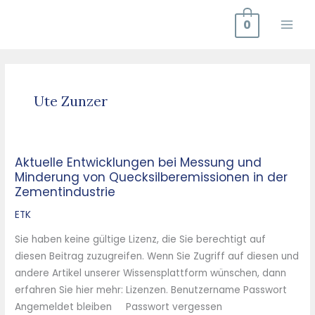
Zum
0
Inhalt
springen
Ute Zunzer
Aktuelle Entwicklungen bei Messung und
Aktuelle
Minderung von Quecksilberemissionen in der
Entwicklungen
Zementindustrie
bei
Messung
ETK
und
Sie haben keine gültige Lizenz, die Sie berechtigt auf
Minderung
diesen Beitrag zuzugreifen. Wenn Sie Zugriff auf diesen und
von
andere Artikel unserer Wissensplattform wünschen, dann
Quecksilberemissionen
erfahren Sie hier mehr: Lizenzen. Benutzername Passwort
in
Angemeldet bleiben Passwort vergessen
der