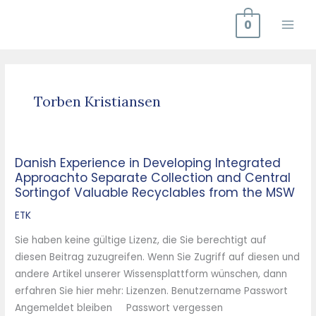
Zum
0
Inhalt
springen
Torben Kristiansen
Danish Experience in Developing Integrated
Danish
Approachto Separate Collection and Central
Experience
Sortingof Valuable Recyclables from the MSW
in
Developing
ETK
Integrated
Sie haben keine gültige Lizenz, die Sie berechtigt auf
Approachto
diesen Beitrag zuzugreifen. Wenn Sie Zugriff auf diesen und
Separate
andere Artikel unserer Wissensplattform wünschen, dann
Collection
erfahren Sie hier mehr: Lizenzen. Benutzername Passwort
and
Angemeldet bleiben Passwort vergessen
Central