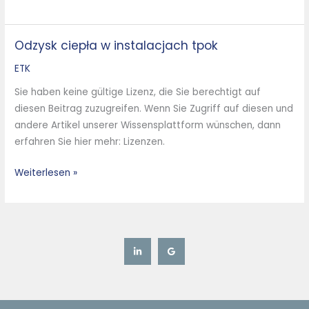
Odzysk ciepła w instalacjach tpok
Odzysk
ciepła
ETK
w
Sie haben keine gültige Lizenz, die Sie berechtigt auf
instalacjach
diesen Beitrag zuzugreifen. Wenn Sie Zugriff auf diesen und
tpok
andere Artikel unserer Wissensplattform wünschen, dann
erfahren Sie hier mehr: Lizenzen.
Weiterlesen »