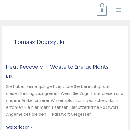
Zum
0
Inhalt
springen
Tomasz Dobrzycki
Heat Recovery in Waste to Energy Plants
Heat
Recovery
ETK
in
Sie haben keine gültige Lizenz, die Sie berechtigt auf
Waste
diesen Beitrag zuzugreifen. Wenn Sie Zugriff auf diesen und
to
andere Artikel unserer Wissensplattform wünschen, dann
Energy
erfahren Sie hier mehr: Lizenzen. Benutzername Passwort
Plants
Angemeldet bleiben Passwort vergessen
Weiterlesen »