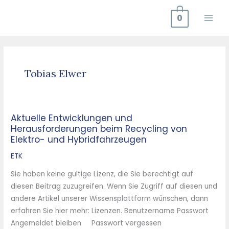
Zum
0
Inhalt
springen
Tobias Elwer
Aktuelle Entwicklungen und
Aktuelle
Herausforderungen beim Recycling von
Entwicklungen
Elektro- und Hybridfahrzeugen
und
Herausforderungen
ETK
beim
Sie haben keine gültige Lizenz, die Sie berechtigt auf
Recycling
diesen Beitrag zuzugreifen. Wenn Sie Zugriff auf diesen und
von
andere Artikel unserer Wissensplattform wünschen, dann
Elektro-
erfahren Sie hier mehr: Lizenzen. Benutzername Passwort
und
Angemeldet bleiben Passwort vergessen
Hybridfahrzeugen