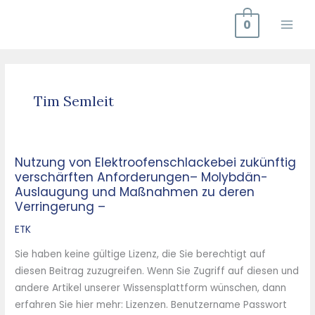
Zum
0
Inhalt
springen
Tim Semleit
Nutzung von Elektroofenschlackebei zukünftig
Nutzung
verschärften Anforderungen– Molybdän-
von
Auslaugung und Maßnahmen zu deren
Elektroofenschlackebei
Verringerung –
zukünftig
ETK
verschärften
Anforderungen–
Sie haben keine gültige Lizenz, die Sie berechtigt auf
Molybdän-
diesen Beitrag zuzugreifen. Wenn Sie Zugriff auf diesen und
Auslaugung
andere Artikel unserer Wissensplattform wünschen, dann
und
erfahren Sie hier mehr: Lizenzen. Benutzername Passwort
Maßnahmen