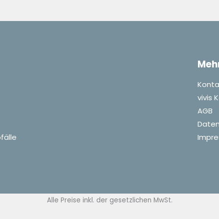
Meh
Konta
vivis
AGB
Daten
fälle
Impr
Alle Preise inkl. der gesetzlichen MwSt.