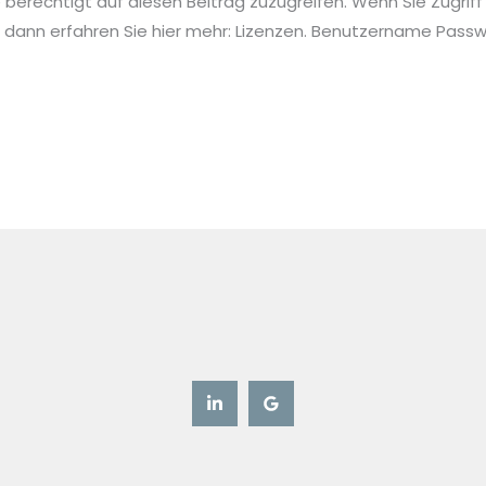
ie berechtigt auf diesen Beitrag zuzugreifen. Wenn Sie Zugriff
 dann erfahren Sie hier mehr: Lizenzen. Benutzername Pa