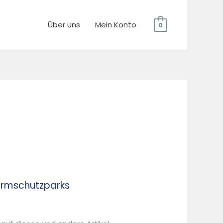
Über uns
Mein Konto
0
ärmschutzparks