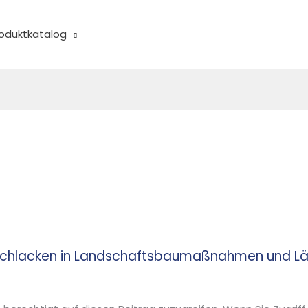
oduktkatalog
schlacken in Landschaftsbaumaßnahmen und L