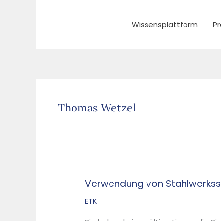
Zum
Inhalt
Wissensplattform
Pr
springen
Thomas Wetzel
Verwendung von Stahlwerks
Verwendung
von
ETK
Stahlwerksschlacken