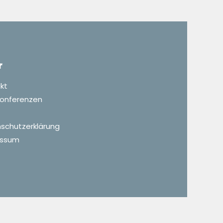
r
kt
 Konferenzen
schutzerklärung
essum