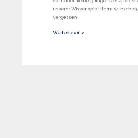
Sie haben keine gültige Lizenz, die S
in
unserer Wissensplattform wünschen,
Landschaftsbaumaßnahmen
vergessen
und
Lärmschutzparks
Weiterlesen »