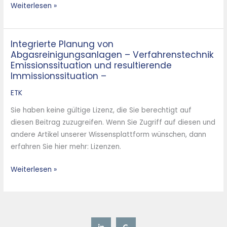
Weiterlesen »
Integrierte Planung von
Integrierte
Abgasreinigungsanlagen – Verfahrenstechnik
Planung
Emissionssituation und resultierende
von
Immissionssituation –
Abgasreinigungsanlagen
ETK
–
Verfahrenstechnik
Sie haben keine gültige Lizenz, die Sie berechtigt auf
Emissionssituation
diesen Beitrag zuzugreifen. Wenn Sie Zugriff auf diesen und
und
andere Artikel unserer Wissensplattform wünschen, dann
resultierende
erfahren Sie hier mehr: Lizenzen.
Immissionssituation
–
Weiterlesen »