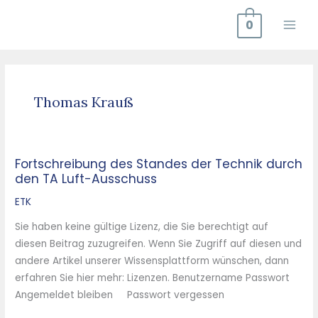
Zum
0
Inhalt
springen
Thomas Krauß
Fortschreibung des Standes der Technik durch
Fortschreibung
den TA Luft-Ausschuss
des
Standes
ETK
der
Sie haben keine gültige Lizenz, die Sie berechtigt auf
Technik
diesen Beitrag zuzugreifen. Wenn Sie Zugriff auf diesen und
durch
andere Artikel unserer Wissensplattform wünschen, dann
den
erfahren Sie hier mehr: Lizenzen. Benutzername Passwort
TA
Angemeldet bleiben Passwort vergessen
Luft-
Ausschuss